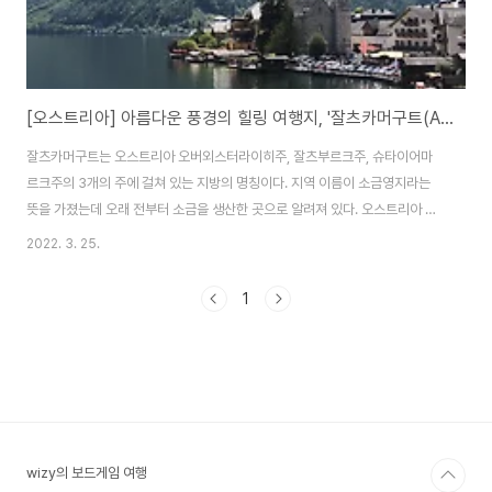
[오스트리아] 아름다운 풍경의 힐링 여행지, '잘츠카머구트(Austria Salzkammergut)'
잘츠카머구트는 오스트리아 오버외스터라이히주, 잘츠부르크주, 슈타이어마
르크주의 3개의 주에 걸쳐 있는 지방의 명칭이다. 지역 이름이 소금영지라는
뜻을 가졌는데 오래 전부터 소금을 생산한 곳으로 알려져 있다. 오스트리아 공
식 행정구역은 아니고 합스부르크 제국 황실에서 소금 광산을 관장하기 위해
2022. 3. 25.
설치한 부서의 이름에서 유래되었다. 공식 행정 구역이 아니어서 확실한 경계
가 없는데 잘츠부르크도 여기에 포함되며 바트이슐이 대략 가운데 위치해 있
1
다. 그 외 많이 방문하는 곳은 할슈타트, 장크트 길겐, 장크트 볼프강, 몬트제 등
이 있다. 알프스 산맥과 방하 녹은 물로 형성된 크고 작은 호수 70여 개가 어우
러져 멋진 풍경을 볼 수 있는 곳으로 오스트리아 사람들이 휴양지로써 많이 찾
는 곳이기도 하다. 아름다운 풍경으로 ..
wizy의 보드게임 여행