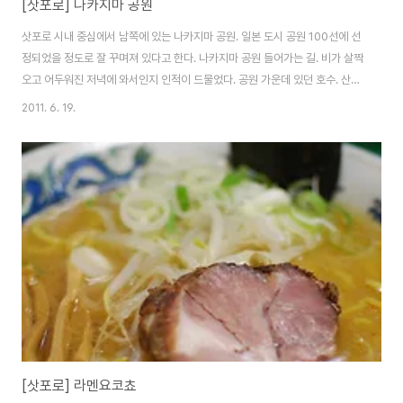
[삿포로] 나카지마 공원
삿포로 시내 중심에서 남쪽에 있는 나카지마 공원. 일본 도시 공원 100선에 선
정되었을 정도로 잘 꾸며져 있다고 한다. 나카지마 공원 들어가는 길. 비가 살짝
오고 어두워진 저녁에 와서인지 인적이 드물었다. 공원 가운데 있던 호수. 산책
로 중 일부 콘서트홀 삿포로시 천문대. 규모도 작고 삿포로시가 계획도시로 평
2011. 6. 19.
지에 만들어진 탓인지 정말 나즈막한 언덕에 있었다. 공원을 나가면서 시내쪽
을 바라본 모습. 길이 곧게 길게 뻗어 있어 삿포로역까지 보일 것 같은 착각이
든다. (삿포로역까지는 지하철로 2정거장 거리) 저녁에 와서 제대로 풍경을 감
상하지 못했지만 여유롭게 산책하기 좋은 공원임에 틀림 없는 것 같다. #홋카
이도 #삿포로 #나카지마코엔 #나카지마 공원
[삿포로] 라멘요코쵸