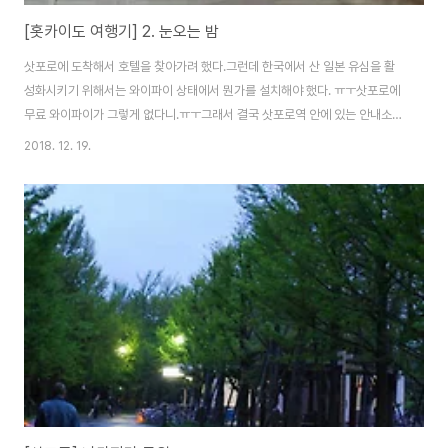
[홋카이도 여행기] 2. 눈오는 밤
삿포로에 도착해서 호텔을 찾아가려 했다.그런데 한국에서 산 일본 유심을 활
성화시키기 위해서는 와이파이 상태에서 뭔가를 설치해야 했다. ㅠㅜ삿포로에
무료 와이파이가 그렇게 없다니.ㅠㅜ그래서 결국 삿포로역 안에 있는 안내소를
찾아갔는데 와이파이 가능 지역이었다.그래도 왔으니 한국어 지도도 얻고 호텔
2018. 12. 19.
위치도 물어봤다.ㅎㅎ호텔 방은 생각보다 넓었다.캐리어를 펼칠 수 있으니까.
ㅋㅋㅋ짐을 방에 놓고 얼른 거리로 나갔다. 금강산도 식후경이라는 말처럼 배
가 많이 고픈 상태라 우선 라멘을 먹으러 가기로 했다.삿포로의 라멘요코츠라
는 라면골목이 있는데 거길 가기로 했다.삿포로는 겨울에 춥고 눈이 많이 와서
삿포로역에서 스스키노역까지 무려 2정거장을 지하로 연결해놓았다.지하로
해서 걸어가는데 사람들이 막 줄서있는 것을 발견했..