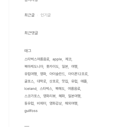
최근글
인기글
최근댓글
태그
스타벅스여름음료
apple
체코
북마케도니아
홋카이도
일본
여행
유럽여행
영화
아이슬란드
아이폰12프로
굴포스
대학로
삿포로
맛집
유럽
애플
Iceland
스타벅스
북해도
여름음료
스코가포스
영화리뷰
혜화
일본여행
동유럽
비에이
영화감상
해외여행
gullfoss