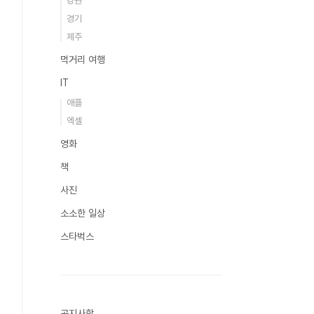
강원
경기
제주
먹거리 여행
IT
애플
엑셀
영화
책
사진
소소한 일상
스타벅스
공지사항