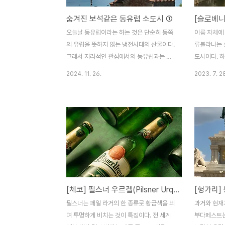
숨겨진 보석같은 동유럽 소도시 ①
오늘날 동유럽이라는 하는 것은 단순히 동쪽
이름 자체에
의 유럽을 뜻하지 않는 냉전시대의 산물이다.
류블랴나는 
그래서 지리적인 관점에서의 동유럽과는 다
도시이다. 
소 차이가 있다. 그래서 동유럽이라고 하지만
소도시를 여
2024. 11. 26.
2023. 7. 2
그 안에서 국가별로 이질적인 특성을 크게 느
에 작은 강이
낄 수 있다.동유럽 국가는 통상적으로 냉전
로베니아(Sl
시대의 유럽의 공산주의 진영이었던 국가를
어간다고 해
전부 포함한다. 즉 동독을 제외한 동구권을
사랑의 나라
말하는데 어떤 사람은 냉전 시대의 공산권인
류블랴나도 
모든 나라를 포함시켜 말한다. 체코, 헝가리,
로베니아어 “
폴란드, 슬로바키아, 슬로베니아, 크로아티아
서 유래했다는
는 지리적으로 독일, 오스트리아, 이탈리아와
한 여러 가
비슷한 위치라 유럽의 동쪽에 위치하지 않는
것은 낭만을
[체코] 필스너 우르켈(Pilsner Urquell)
다. 반면 핀란드, 스위스 등은 훨씬 동쪽에 있
이 설명을 
음에도 동유럽으로 판단하지 않는다. 이 예시
Love에 사
필스너는 페일 라거의 한 종류로 황금색을 띄
과거와 현재
는 우리가 동유럽을 어떻게 인식하는지 잘 보
블랴나이다.
며 투명하게 비치는 것이 특징이다. 전 세계
부다페스트는