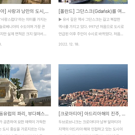
[슬로베니아] 사랑과 낭만의 도시, 류블랴나(Ljubljana)
[폴란드] 그단스크(Gdańsk)를 여행해야 하는 이유
 ‘사랑스럽다’라는 의미를 가지는
▶ 유서 깊은 역사 그단스크는 길고 복잡한
슬로베니아의 수도이며 가장 큰
역사를 가지고 있다. 997년 처음으로 도시로
하지만 실제 면적은 크지 않아서
언급된 이후 주인이 수시로 바뀌었다. 처음에
행하는 느낌을 가질 수 있고 도시
폴란드 영토였지만 튜턴 기사단, 폴란드-리
8.
2022. 12. 18.
 흐르고 있어 낭만이 넘친다. 슬
투아니아 연방을 거쳐 프로이센 영토로 자리
ovenia)라는 이름에 love가 들
잡았다. 그 이후 자유 도시 단치히(Danzig)
서 슬로베니아 사람들은 스스로
가 되었지만 다시 프로이센 영토로 복귀하여
라고 부른다. 여기에 수도 이름인
독일 제국에 통합되었다. 얼마 지나지 않아
고대 슬라브어 계통의 단어인 슬
바이마르 공화국에 속하게 되었다. 1945년
사랑스러운(Ljublj-)라는 뜻에
이 되어서야 다시 폴란드의 영토가 된다. 그
 설이 있다. 이름의 기원에 관
단스크 곳곳에 오랜 역사의 향기가 묻어 나고
지 설이 있지만 우리에게 중요한
영향을 미치고 있다. ▶ 뛰어난 건축물 그단
 가진 이야기여서 많은 사람들이
스크에서 보게 되는 한자동맹 관련된 대부분
[헝가리] 동유럽의 파리, 부다페스트(Budapest)
[크로아티아] 아드리아해의 진주, 두브로브니크(Dubrovnik)
선호한다. 그래서 국가명에 포함된
의 건축물은 아쉽게도 1945년 전쟁으로 파
랑의 의미를 더한 도시가 바로 류
괴된 것을 재건한 것이다. 하지만 멋진 외관
가 공존하여 묘한 매력이 가득한
두브로브니크는 크로아티아 남부 달마티아
 류블랴나는 아직까지 한국 사람
은 그것이 재건된 사실이라는 것을 쉽게 알아
 도시 중심을 가로지르는 다뉴
지역의 아드리아 해와 인접하고 있는 도시이