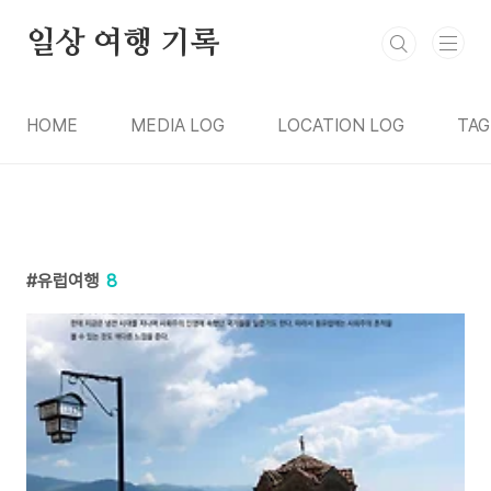
본문 바로가기
일상 여행 기록
HOME
MEDIA LOG
LOCATION LOG
TAG
유럽여행
8