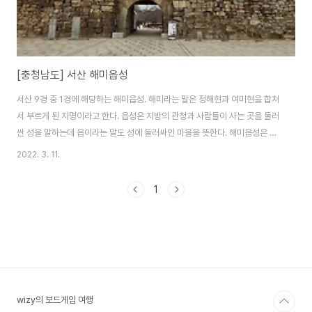
[충청남도] 서산 해미읍성
서산 9경 중 1경에 해당하는 해미읍성. 해미라는 말은 정해현과 여미현을 합쳐
서 부르게 된 지명이라고 한다. 읍성은 지방의 관청과 사람들이 사는 곳을 둘러
싼 성을 말하는데 읍이라는 말도 성에 둘러싸인 마을을 뜻한다. 해미읍성은 병
영성이기도 한데 왜구를 효과적으로 방어하기 위해 해미로 이전한 것이다.
2022. 3. 11.
1417년(태종 17)부터 1421년(세종 3)에 지어졌다. 해미읍성은 충무공 이순
신이 근무했던 곳으로도 알려져 있다. 1576년(선조 9)에 무과에 급제한 이순
1
신이 1579년(선조 12)에 세 번째 관직으로 충청병마절도사의 군관으로 부임
하였고 10개월간 근무하였다. 해미읍성은 천주교와도 관계가 깊은 곳으로 한
국 천주교 3대 성지로 불린다. 1790년대부터 천주교 박해가 시작되었고 병인
양요와 오프르트 도굴사건..
wizy의 보드게임 여행